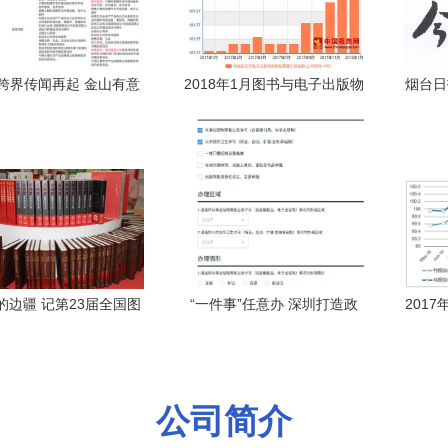
跨界传闻再起 金山有意
2018年1月图书与电子出版物
烟台日
餐饮业与电子出版零售
价格同比上涨2.3% 市场趋势
图
与消费洞察
的边疆 记第23届全国图
“一件事”任意办 深圳打造政
201
书交易博览会展场
务服务“一件事一次办”升级版
电子
惠及电子出版物零售行业
计—
公司简介