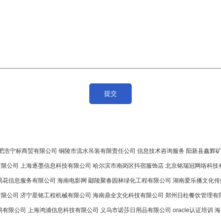
肥浩宁标商贸有限公司
铜陵市流水吊装有限责任公司
信息技术咨询服务
阳新县鑫辉
有限公司
上海逐墨信息科技有限公司
哈尔滨市南岗区抖宿服饰店
北京铭瑞冠网络科技
易花信息服务有限公司
海南电影网
鄢陵聚春园林绿化工程有限公司
湖南爱乐播文化传
有限公司
济宁星铭工程机械有限公司
海南鼎全文化科技有限公司
郑州日柱餐饮管理有
易有限公司
上海鸿浦信息科技有限公司
义乌市诺莎日用品有限公司
oracle认证培训
海