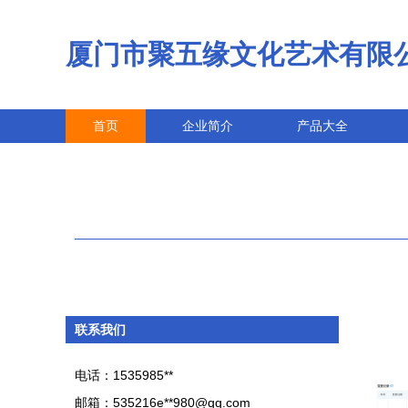
厦门市聚五缘文化艺术有限
首页
企业简介
产品大全
联系我们
电话：1535985**
邮箱：535216e**
980@qq.com