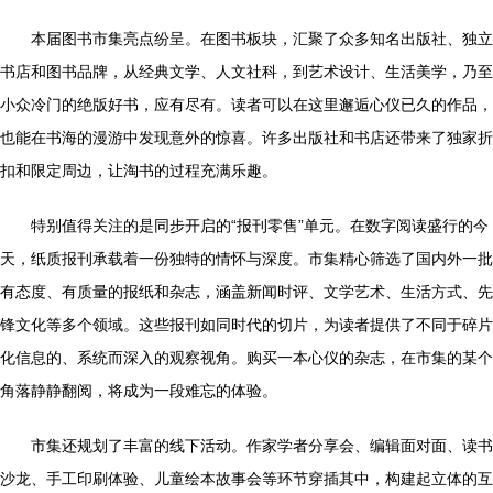
本届图书市集亮点纷呈。在图书板块，汇聚了众多知名出版社、独立
书店和图书品牌，从经典文学、人文社科，到艺术设计、生活美学，乃至
小众冷门的绝版好书，应有尽有。读者可以在这里邂逅心仪已久的作品，
也能在书海的漫游中发现意外的惊喜。许多出版社和书店还带来了独家折
扣和限定周边，让淘书的过程充满乐趣。
特别值得关注的是同步开启的“报刊零售”单元。在数字阅读盛行的今
天，纸质报刊承载着一份独特的情怀与深度。市集精心筛选了国内外一批
有态度、有质量的报纸和杂志，涵盖新闻时评、文学艺术、生活方式、先
锋文化等多个领域。这些报刊如同时代的切片，为读者提供了不同于碎片
化信息的、系统而深入的观察视角。购买一本心仪的杂志，在市集的某个
角落静静翻阅，将成为一段难忘的体验。
市集还规划了丰富的线下活动。作家学者分享会、编辑面对面、读书
沙龙、手工印刷体验、儿童绘本故事会等环节穿插其中，构建起立体的互