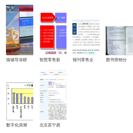
依巴克区国
月书报杂志
营许可证的
书APP 打
民经济和社
及电子出版
许可性质
通线上购买
会发展统计
物类与报刊
前置还是后
与内容消
公报
零售价格指
置？
费，革新报
数分析
刊零售模式
猿辅导深耕
智慧零售新
报刊零售企
图书营销分
西南教育市
篇章 商品
业申领工业
类法实施指
场，重庆斑
数字化如何
生产许可证
南
马智学成立
重塑报刊零
政策解读与
并布局出版
售的未来
实务指南
零售业务
数字化浪潮
北京苏宁易