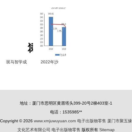
记第23届全
意办 深圳
月贵州书报
高新区完成
国图书交易
打造政务服
杂志及电子
首例出版物
博览会展场
务“一件事
出版物零售
零售经营许
一次办”升
价格指数统
可智能审批
级版惠及电
计——聚焦
子出版物零
报刊零售趋
售行业
势
斑马智学成
2022年沙
立 猿辅导
依巴克区国
在渝推行出
民经济和社
版业务
会发展统计
公报
地址：厦门市思明区黄厝塔头399-20号2梯403室-1
电话：1535985**
Copyright © 2026
www.xmjuwuyuan.com
电子出版物零售
厦门市聚五缘
文化艺术有限公司
电子出版物零售
版权所有
Sitemap