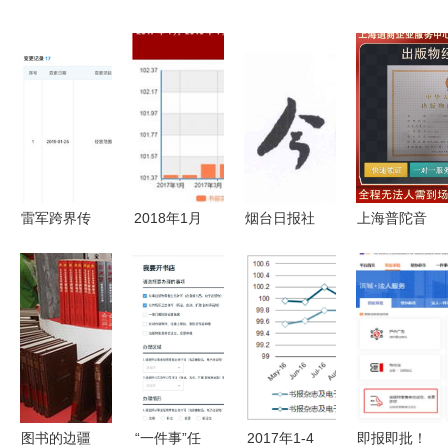
雷军跨界传
2018年1月
烟台日报社
上海普陀音
闻再起 金
图书与电子
通过“天眼
像制品销售
山有意进军
出版物价格
查”协助图
许可证与报
餐饮业与电
同比上涨
书出版的背
刊零售业务
子出版零售
2.3% 市场
后逻辑
设立的必备
趋势与消费
条件解析
洞察
图书的边疆
“一件事”任
2017年1-4
即报即批！