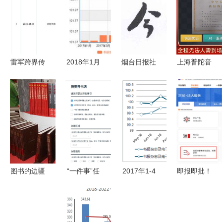
雷军跨界传
2018年1月
烟台日报社
上海普陀音
闻再起 金
图书与电子
通过“天眼
像制品销售
山有意进军
出版物价格
查”协助图
许可证与报
餐饮业与电
同比上涨
书出版的背
刊零售业务
子出版零售
2.3% 市场
后逻辑
设立的必备
趋势与消费
条件解析
洞察
图书的边疆
“一件事”任
2017年1-4
即报即批！
记第23届全
意办 深圳
月贵州书报
高新区完成
国图书交易
打造政务服
杂志及电子
首例出版物
博览会展场
务“一件事
出版物零售
零售经营许