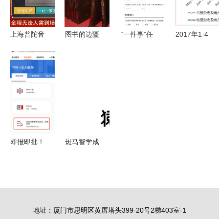
趋势与消费
洞察
上海普陀音
图书的边疆
“一件事”任
2017年1-4
像制品销售
记第23届全
意办 深圳
月贵州书报
许可证与报
国图书交易
打造政务服
杂志及电子
刊零售业务
博览会展场
务“一件事
出版物零售
设立的必备
一次办”升
价格指数统
条件解析
级版惠及电
计——聚焦
子出版物零
报刊零售趋
售行业
势
即报即批！
斑马智学成
高新区完成
立 猿辅导
首例出版物
在渝推行出
零售经营许
版业务
可智能审批
地址：厦门市思明区黄厝塔头399-20号2梯403室-1