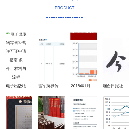
PRODUCT
----------------
电子出版物
雷军跨界传
2018年1月
烟台日报社
零售经营许
闻再起 金
图书与电子
通过“天眼
可证申请指
山有意进军
出版物价格
查”协助图
南 条件、
餐饮业与电
同比上涨
书出版的背
材料与流程
子出版零售
2.3% 市场
后逻辑