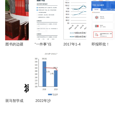
山有意进军
出版物价格
查”协助图
许可证与报
餐饮业与电
同比上涨
书出版的背
刊零售业务
子出版零售
2.3% 市场
后逻辑
设立的必备
趋势与消费
条件解析
洞察
图书的边疆
“一件事”任
2017年1-4
即报即批！
记第23届全
意办 深圳
月贵州书报
高新区完成
国图书交易
打造政务服
杂志及电子
首例出版物
博览会展场
务“一件事
出版物零售
零售经营许
一次办”升
价格指数统
可智能审批
级版惠及电
计——聚焦
子出版物零
报刊零售趋
售行业
势
斑马智学成
2022年沙
立 猿辅导
依巴克区国