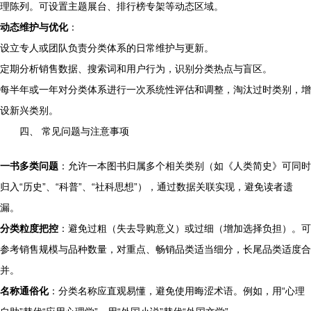
理陈列。可设置主题展台、排行榜专架等动态区域。
动态维护与优化
：
设立专人或团队负责分类体系的日常维护与更新。
定期分析销售数据、搜索词和用户行为，识别分类热点与盲区。
每半年或一年对分类体系进行一次系统性评估和调整，淘汰过时类别，增
设新兴类别。
四、 常见问题与注意事项
一书多类问题
：允许一本图书归属多个相关类别（如《人类简史》可同时
归入“历史”、“科普”、“社科思想”），通过数据关联实现，避免读者遗
漏。
分类粒度把控
：避免过粗（失去导购意义）或过细（增加选择负担）。可
参考销售规模与品种数量，对重点、畅销品类适当细分，长尾品类适度合
并。
名称通俗化
：分类名称应直观易懂，避免使用晦涩术语。例如，用“心理