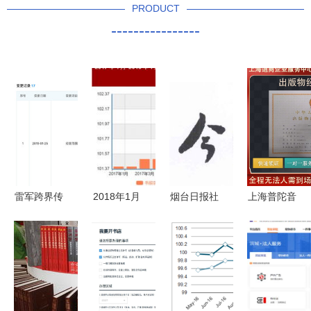
PRODUCT
----------------
雷军跨界传
2018年1月
烟台日报社
上海普陀音
闻再起 金
图书与电子
通过“天眼
像制品销售
山有意进军
出版物价格
查”协助图
许可证与报
餐饮业与电
同比上涨
书出版的背
刊零售业务
子出版零售
2.3% 市场
后逻辑
设立的必备
趋势与消费
条件解析