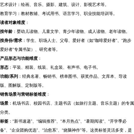
艺术设计：绘画、音乐、摄影、建筑、设计、影视艺术等。
教育学习：教材教辅、考试用书、语言学习、职业技能培训等。
读者对象维度
：
按年龄
：婴幼儿读物、儿童文学、青少年读物、成人读物、老年读物。
按身份/需求
：学生、职场人士、父母、爱好者（如“咖啡爱好者”、“跑步
爱好者”专属书架）、研究者等。
产品形态与功能维度
：
形态
：平装、精装、线装、礼盒装、有声书、电子书。
功能/系列
：经典名著、畅销书、榜单图书、获奖作品、文库本、导读
版、图解版、定制版等。
销售场景与营销标签维度
：
场景
：机场书店、校园书店、主题书店（如旅行主题、音乐主题）的专属
分类。
标签
：“新书速递”、“编辑推荐”、“本月热点”、“暑期阅读”、“开学季必
备”、“企业团购优选”、“治愈系”、“烧脑神作”等。这类标签灵活多变，是