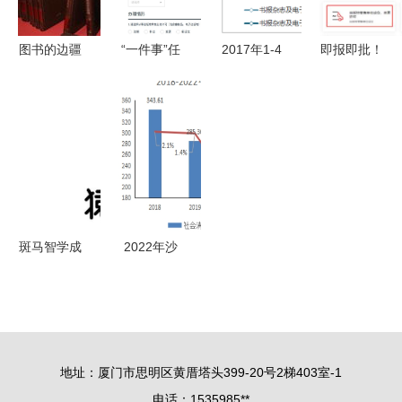
洞察
图书的边疆
“一件事”任
2017年1-4
即报即批！
记第23届全
意办 深圳
月贵州书报
高新区完成
国图书交易
打造政务服
杂志及电子
首例出版物
博览会展场
务“一件事
出版物零售
零售经营许
一次办”升
价格指数统
可智能审批
级版惠及电
计——聚焦
子出版物零
报刊零售趋
售行业
势
斑马智学成
2022年沙
立 猿辅导
依巴克区国
在渝推行出
民经济和社
版业务
会发展统计
公报
地址：厦门市思明区黄厝塔头399-20号2梯403室-1
电话：1535985**